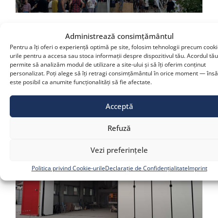
Administrează consimțământul
Construcție specială din policarbonat
Pentru a îți oferi o experiență optimă pe site, folosim tehnologii precum cooki
celular pentru Electric Castle
urile pentru a accesa sau stoca informații despre dispozitivul tău. Acordul tă
permite să analizăm modul de utilizare a site-ului și să îți oferim conținut
citește articolul »
personalizat. Poți alege să îți retragi consimțământul în orice moment — însă
este posibil ca anumite funcționalități să fie afectate.
august 25, 2023
Acceptă
Refuză
Vezi preferințele
Politica privind Cookie-urile
Declarație de Confidențialitate
Imprint