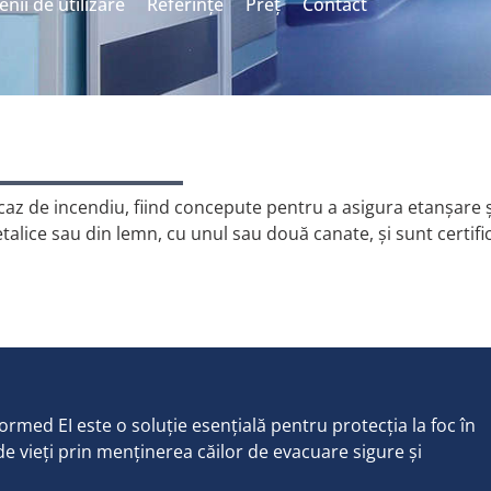
ii de utilizare
Referințe
Preț
Contact
 caz de incendiu, fiind concepute pentru a asigura etanșare 
alice sau din lemn, cu unul sau două canate, și sunt certifica
 Tormed EI este o soluție esențială pentru protecția la foc în
de vieți prin menținerea căilor de evacuare sigure și