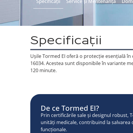
Specificații
Service și Mentenanță
Domen
Specificații
Ușile Tormed EI oferă o protecție esențială în
16034. Acestea sunt disponibile în variante met
120 minute.
De ce Tormed EI?
Prin certificările sale și designul robust,
unități medicale, contribuind la salvarea 
funcționale.