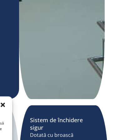
Sistem de închidere
 să
sigur
ge
Dotată cu broască