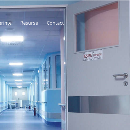
erințe
Resurse
Contact
eferințe
Preț
Contact