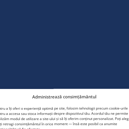
Administrează consimțământul
tru a îți oferi o experiență optimă pe site, folosim tehnologii precum cookie-urile
tructură robustă
tru a accesa sau stoca informații despre dispozitivul tău. Acordul tău ne permite
onstrucție tip sandwich,
lizăm modul de utilizare a site-ului și să îți oferim conținut personalizat. Poți ale
 fețe din tablă
îți retragi consimțământul în orice moment — însă este posibil ca anumite