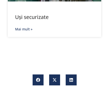
Uși securizate
Mai mult »
C
a
u
t
ă