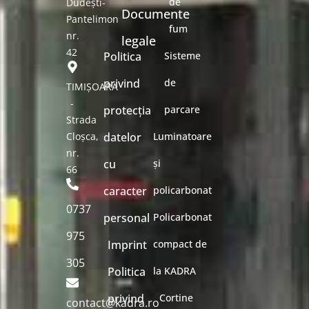
de
Dudești-
Documente
Pantelimon
fum
nr.
legale
42
Politica
Sisteme
privind
de
TIMIȘOARA
-
protecția
parcare
Strada
Cloșca,
datelor
Luminatoare
nr.
cu
și
66
caracter
policarbonat
0737
personal
Policarbonat
975
Imprint
compact de
305
Politica
la KADRA
privind
Cortine
contact@kadra.ro