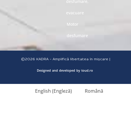
desfumare,
evacuare
Motor
desfumare
©2026
KADRA - Amplifică libertatea în mișcare |
Designed
and
developed
by
toud.ro
English
(
Engleză
)
Română