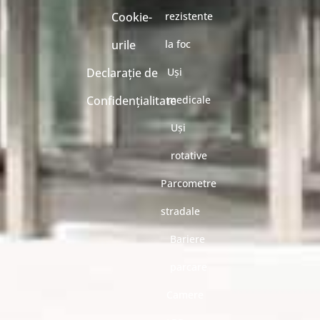
Cookie-
rezistente
urile
la foc
Declarație de
Uși
Confidențialitate
medicale
Uși
rotative
Parcometre
stradale
Bariere
parcare
Camere