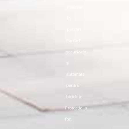
integrate
în
parcări
Parcări
securizate
și
automate
pentru
biciclete
Protecție la
foc,