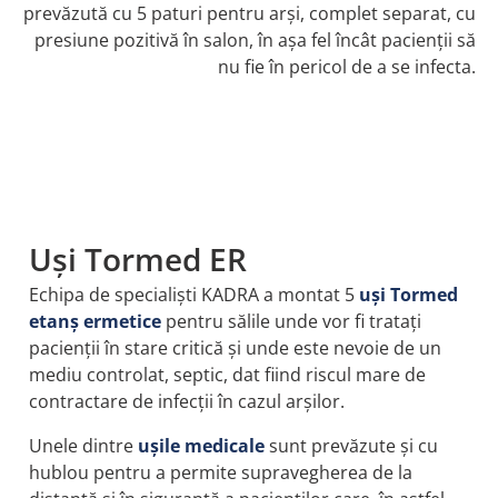
prevăzută cu 5 paturi pentru arși, complet separat, cu
presiune pozitivă în salon, în așa fel încât pacienții să
nu fie în pericol de a se infecta.
Uși Tormed ER
Echipa de specialiști KADRA a montat 5
uși Tormed
etanș ermetice
pentru sălile unde vor fi tratați
pacienții în stare critică și unde este nevoie de un
mediu controlat, septic, dat fiind riscul mare de
contractare de infecții în cazul arșilor.
Unele dintre
ușile medicale
sunt prevăzute și cu
hublou pentru a permite supravegherea de la
distanță și în siguranță a pacienților care, în astfel