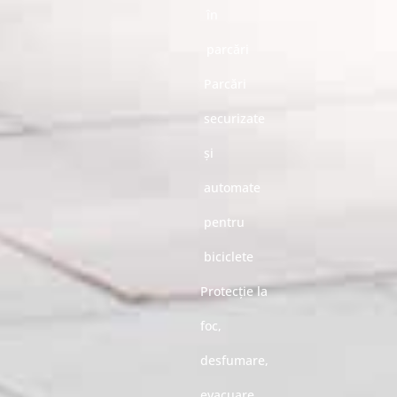
în
parcări
Parcări
securizate
și
automate
pentru
biciclete
Protecție la
foc,
desfumare,
evacuare