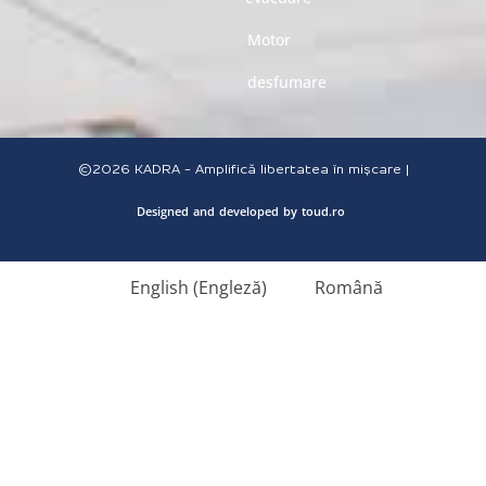
Motor
desfumare
©2026
KADRA - Amplifică libertatea în mișcare |
Designed
and
developed
by
toud.ro
English
(
Engleză
)
Română