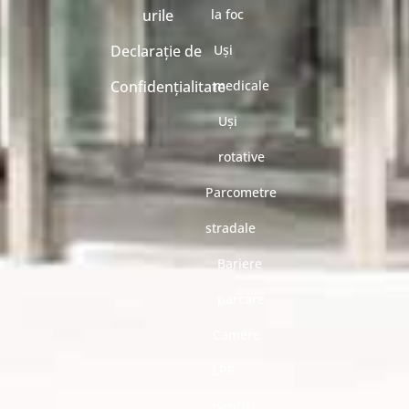
urile
la foc
Declarație de
Uși
Confidențialitate
medicale
Uși
rotative
Parcometre
stradale
Bariere
parcare
Camere
LPR
pentru