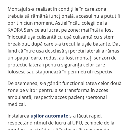
Montajul s-a realizat în condițiile în care zona
trebuia să rămână funcțională, accesul nu a putut fi
oprit niciun moment. Astfel încât, colegii de la
KADRA Service au lucrat pe zone: mai întâi a fost
înlocuită ușa culisantă cu ușă culisantă cu sistem
break-out, după care s-a trecut la ușile batante. Dat
fiind că între ușa deschisă și pereții laterali a rămas
un spațiu foarte redus, au fost montați senzori de
protecție laterali pentru siguranța celor care
folosesc sau staționează în perimetrul respectiv.
De asemenea, s-a gândit funcționalitatea celor două
zone pe viitor pentru a se transforma în acces
ambulanță, respectiv acces pacienți/personal
medical.
Instalarea
ușilor automate
s-a făcut rapid,
respectând ritmul de lucru al UPU, echipele de la
montaj s-au străduit să încheie cât mai repede