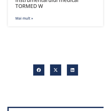
TORMED W
Mai mult »
C
a
u
t
ă