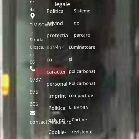
nr.
legale
42
Politica
Sisteme
privind
de
TIMIȘOARA
-
protecția
parcare
Strada
Cloșca,
datelor
Luminatoare
nr.
cu
și
66
caracter
policarbonat
0737
personal
Policarbonat
975
Imprint
compact de
305
Politica
la KADRA
privind
Cortine
contact@kadra.ro
Cookie-
rezistente