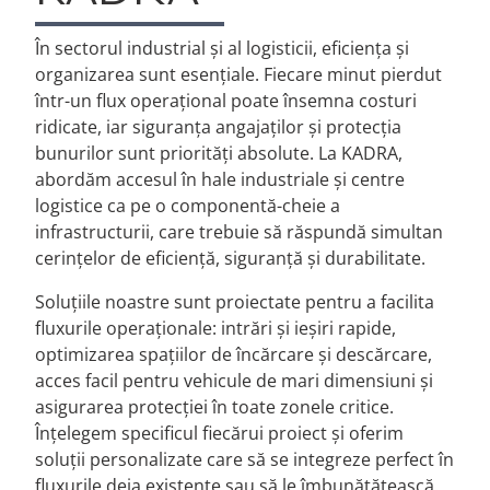
În sectorul industrial și al logisticii, eficiența și
organizarea sunt esențiale. Fiecare minut pierdut
într-un flux operațional poate însemna costuri
ridicate, iar siguranța angajaților și protecția
bunurilor sunt priorități absolute. La KADRA,
abordăm accesul în hale industriale și centre
logistice ca pe o componentă-cheie a
infrastructurii, care trebuie să răspundă simultan
cerințelor de eficiență, siguranță și durabilitate.
Soluțiile noastre sunt proiectate pentru a facilita
fluxurile operaționale: intrări și ieșiri rapide,
optimizarea spațiilor de încărcare și descărcare,
acces facil pentru vehicule de mari dimensiuni și
asigurarea protecției în toate zonele critice.
Înțelegem specificul fiecărui proiect și oferim
soluții personalizate care să se integreze perfect în
fluxurile deja existente sau să le îmbunătățească.