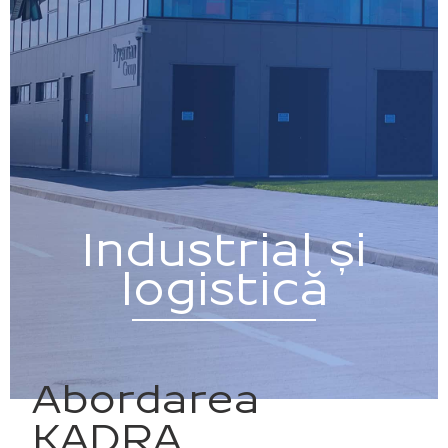
Industrial și
logistică
Abordarea
KADRA