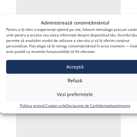
Administrează consimțământul
Pentru a îți oferi o experiență optimă pe site, folosim tehnologii precum cooki
urile pentru a accesa sau stoca informații despre dispozitivul tău. Acordul tă
permite să analizăm modul de utilizare a site-ului și să îți oferim conținut
personalizat. Poți alege să îți retragi consimțământul în orice moment — însă
este posibil ca anumite funcționalități să fie afectate.
Acceptă
Refuză
Vezi preferințele
Politica privind Cookie-urile
Declarație de Confidențialitate
Imprint