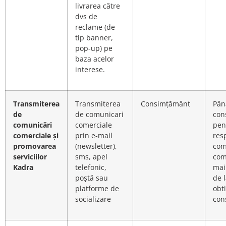
livrarea către
dvs de
reclame (de
tip banner,
pop-up) pe
baza acelor
interese.
Transmiterea
Transmiterea
Consimțământ
Pân
de
de comunicari
con
comunicări
comerciale
pen
comerciale și
prin e-mail
res
promovarea
(newsletter),
com
serviciilor
sms, apel
com
Kadra
telefonic,
mai
poștă sau
de 
platforme de
obti
socializare
con