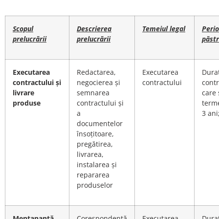
Scopul
Descrierea
Temeiul legal
Peri
prelucrării
prelucrării
păst
Executarea
Redactarea,
Executarea
Dura
contractului și
negocierea și
contractului
contr
livrare
semnarea
care
produse
contractului și
term
a
3 ani
documentelor
însoțitoare,
pregătirea,
livrarea,
instalarea și
repararea
produselor
Mentananță,
Corespondență
Executarea
Dura