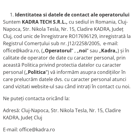
Identitatea si datele de contact ale operatorului
Suntem
KADRA TECH S.R.L.,
cu sediul in Romania, Cluj-
Napoca, Str. Nikola Tesla, Nr. 15, Cladire KADRA, Județ
Cluj, cod unic de înregistrare RO17696129, inregistrată la
Registrul Comerţului sub nr. J12/2258/2005, e-mail:
office@kadra.ro, („
Operatorul
” , „
noi
” sau „
Kadra
„) și în
calitate de operator de date cu caracter personal, prin
această Politica privind protectia datelor cu caracter
personal („
Politica
”) vă informăm asupra condițiilor în
care prelucrăm datele dvs. cu caracter personal atunci
cand vizitati website-ul sau când intrați în contact cu noi.
Ne puteți contacta oricând la:
Adresă: Cluj-Napoca, Str. Nikola Tesla, Nr. 15, Cladire
KADRA, Județ Cluj
E-mail: office@kadra.ro