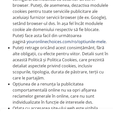
browser. Puteți, de asemenea, dezactiva modulele
cookies pentru toate serviciile publicitare ale
aceluiași furnizor servicii browser (de ex. Google),
setând browser-ul dvs. în așa fel încât modulele
cookie ale domeniului respectiv să fie blocate.
Puteți face asta facil din următoarea
pagină
youronlinechoices.com/ro/optiunile-mele
.
Puteți retrage oricând acest consimțământ, fără
alte obligații, cu efecte pentru viitor. Detalii sunt în
această Politică și Politica Cookies, care prezintă
detaliat aspectele privind cookies, inclusiv
scopurile, tipologia, durata de păstrare, terții cu
care le partajăm.
Opțiunea de a renunța la publicitatea
comportamentală online nu va opri afișarea
reclamelor generale în online, care nu sunt
individualizate în funcție de interesele dvs.
Odata cu accesarea site-ului web este vizibila