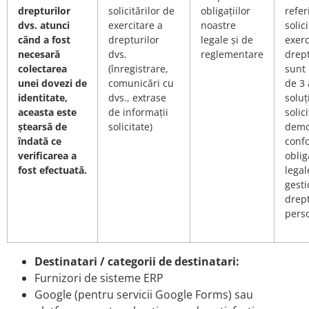
drepturilor
solicitărilor de
obligațiilor
refer
dvs. atunci
exercitare a
noastre
solic
când a fost
drepturilor
legale și de
exerc
necesară
dvs.
reglementare
drept
colectarea
(înregistrare,
sunt 
unei dovezi de
comunicări cu
de 3 
identitate,
dvs., extrase
soluț
aceasta este
de informații
solic
ștearsă de
solicitate)
demo
îndată ce
conf
verificarea a
oblig
fost efectuată.
legal
gest
drept
perso
Destinatari / categorii de destinatari:
Furnizori de sisteme ERP
Google (pentru servicii Google Forms) sau