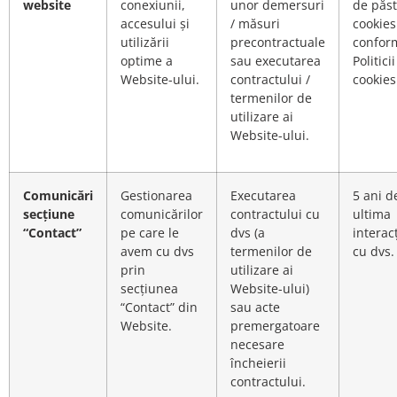
website
conexiunii,
unor demersuri
de păst
accesului și
/ măsuri
cookies
utilizării
precontractuale
confor
optime a
sau executarea
Politici
Website-ului.
contractului /
cookies
termenilor de
utilizare ai
Website-ului.
Comunicări
Gestionarea
Executarea
5 ani d
secțiune
comunicărilor
contractului cu
ultima
“Contact”
pe care le
dvs (a
interac
avem cu dvs
termenilor de
cu dvs.
prin
utilizare ai
secțiunea
Website-ului)
“Contact” din
sau acte
Website.
premergatoare
necesare
încheierii
contractului.