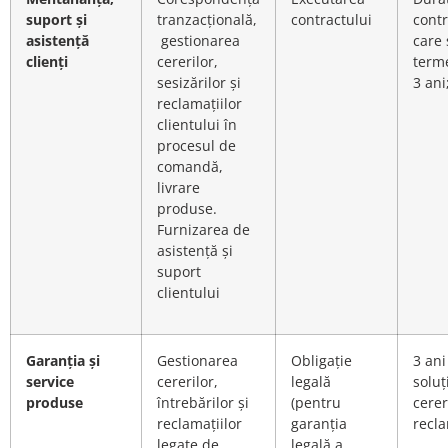
suport și
tranzacțională,
contractului
contr
asistență
gestionarea
care
clienți
cererilor,
term
sesizărilor și
3 ani
reclamațiilor
clientului în
procesul de
comandă,
livrare
produse.
Furnizarea de
asistență și
suport
clientului
Garanția și
Gestionarea
Obligație
3 ani
service
cererilor,
legală
soluț
produse
întrebărilor și
(pentru
cerer
reclamațiilor
garanția
recla
legate de
legală a