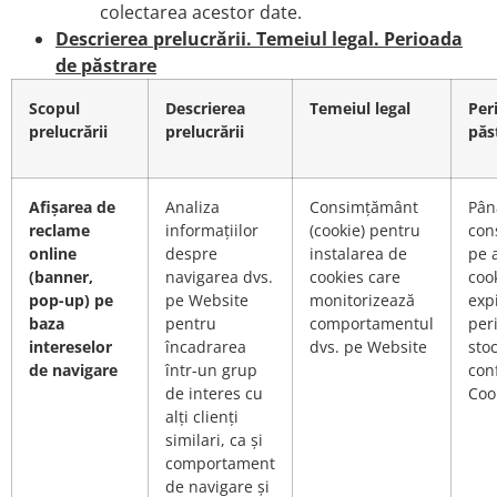
colectarea acestor date.
Descrierea prelucrării. Temeiul legal. Perioada
de păstrare
Scopul
Descrierea
Temeiul legal
Per
prelucrării
prelucrării
păs
Afișarea de
Analiza
Consimțământ
Pân
reclame
informațiilor
(cookie) pentru
con
online
despre
instalarea de
pe a
(banner,
navigarea dvs.
cookies care
coo
pop-up) pe
pe Website
monitorizează
exp
baza
pentru
comportamentul
per
intereselor
încadrarea
dvs. pe Website
sto
de navigare
într-un grup
conf
de interes cu
Coo
alți clienți
similari, ca și
comportament
de navigare și