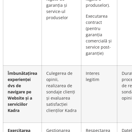
garanția și
produselor).
service-ul
Executarea
produselor
contract
(pentru
garanția
comercială și
service post-
garanție)
Îmbunătațirea
Culegerea de
Interes
Dura
experienței
opinii,
legitim
proce
dvs de
realizarea de
de re
navigare pe
sondaje clienți
sond
Website și a
și evaluarea
opini
serviciilor
satisfacției
Kadra
clienților Kadra
Exercitarea
Gestionarea
Respectarea
Date