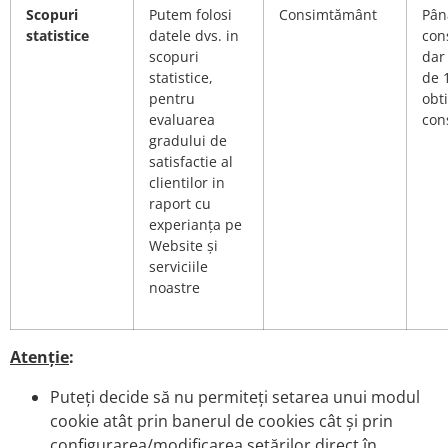
Scopuri
Putem folosi
Consimtământ
Pân
statistice
datele dvs. in
con
scopuri
dar
statistice,
de 
pentru
obti
evaluarea
con
gradului de
satisfactie al
clientilor in
raport cu
experianța pe
Website și
serviciile
noastre
Atenție
:
Puteți decide să nu permiteți setarea unui modul
cookie atât prin banerul de cookies cât și prin
configurarea/modificarea setărilor direct în