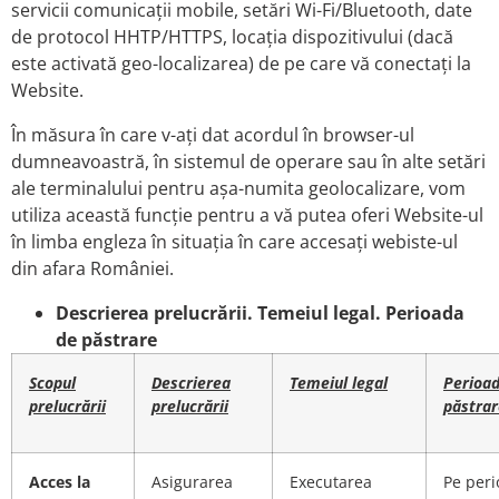
servicii comunicații mobile, setări Wi-Fi/Bluetooth, date
de protocol HHTP/HTTPS, locația dispozitivului (dacă
este activată geo-localizarea) de pe care vă conectați la
Website.
În măsura în care v-aţi dat acordul în browser-ul
dumneavoastră, în sistemul de operare sau în alte setări
ale terminalului pentru aşa-numita geolocalizare, vom
utiliza această funcţie pentru a vă putea oferi Website-ul
în limba engleza în situația în care accesați webiste-ul
din afara României.
Descrierea prelucrării. Temeiul legal. Perioada
de păstrare
Scopul
Descrierea
Temeiul legal
Perioa
prelucrării
prelucrării
păstrar
Acces la
Asigurarea
Executarea
Pe per