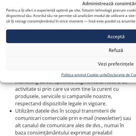
optiunea Contact „Scrie-ne aici” sens in care,
Administrează consimță
pentru a obține informații cu privire la soluția pe
Pentru a îți oferi o experiență optimă pe site, folosim tehnologii precum cook
care o cauți este necesar sa apasati completezi
dispozitivul tău. Acordul tău ne permite să analizăm modul de utilizare a site-u
să îți retragi consimțământul în orice moment — însă este posibil ca anumite fu
formularul disponibil.
Prin intermediul formularului vi se solicita sa
Acceptă
introduceti o serie de date despre dvs. care sa ne
permita sa va trimitem oferte si informatii
Refuză
relevante, si aveți posibilitatea de a vă exprima
acordul cu privire la comunicările comerciale
Vezi preferințele
(newsletter).
Prin aceasta abonare veti beneficia de actiunile de
Politica privind Cookie-urile
Declarație de Con
marketing direct specifice segmentului nostru de
activitate si prin care va vom tine la curent cu
produsele, serviciile si campaniile noastre,
respectand dispozitiile legale in vigoare.
Utilizăm datele dvs în scopul transmiterii de
comunicari comerciale prin e-mail (newsletter) sau
alt canalul de comunicare ales de dvs., numai în
baza consimțământului exprimat prealabil