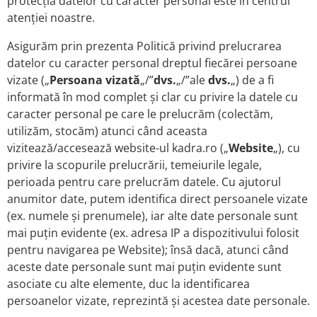
protecția datelor cu caracter personal este în centrul
atenției noastre.
Asigurăm prin prezenta Politică privind prelucrarea
datelor cu caracter personal dreptul fiecărei persoane
vizate („
Persoana vizată
„/”
dvs.
„/”ale
dvs.
„) de a fi
informată în mod complet și clar cu privire la datele cu
caracter personal pe care le prelucrăm (colectăm,
utilizăm, stocăm) atunci când aceasta
vizitează/accesează website-ul kadra.ro („
Website
„), cu
privire la scopurile prelucrării, temeiurile legale,
perioada pentru care prelucrăm datele. Cu ajutorul
anumitor date, putem identifica direct persoanele vizate
(ex. numele și prenumele), iar alte date personale sunt
mai puțin evidente (ex. adresa IP a dispozitivului folosit
pentru navigarea pe Website); însă dacă, atunci când
aceste date personale sunt mai puțin evidente sunt
asociate cu alte elemente, duc la identificarea
persoanelor vizate, reprezintă și acestea date personale.