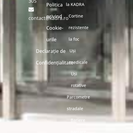
305
Politica
la KADRA
privind
Cortine
contact@kadra.ro
Cookie-
rezistente
urile
la foc
Declarație de
Uși
Confidențialitate
medicale
Uși
rotative
Parcometre
stradale
Bariere
parcare