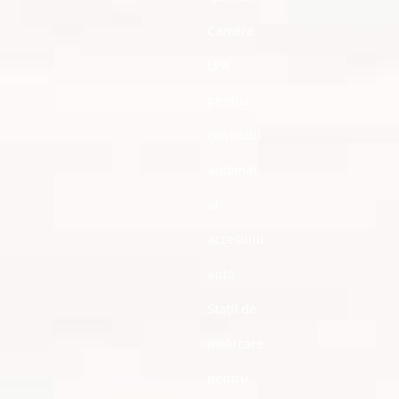
Camere
LPR
pentru
controlul
automat
al
accesului
auto
Stații de
încărcare
pentru