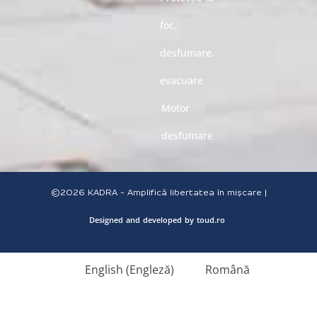
foc,
desfumare,
evacuare
Motor
desfumare
©2026
KADRA - Amplifică libertatea în mișcare |
Designed
and
developed
by
toud.ro
English
(
Engleză
)
Română