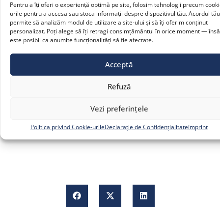
Pentru a îți oferi o experiență optimă pe site, folosim tehnologii precum cooki
urile pentru a accesa sau stoca informații despre dispozitivul tău. Acordul tă
permite să analizăm modul de utilizare a site-ului și să îți oferim conținut
personalizat. Poți alege să îți retragi consimțământul în orice moment — însă
este posibil ca anumite funcționalități să fie afectate.
Acceptă
Uși securizate
Refuză
Mai mult »
Vezi preferințele
Politica privind Cookie-urile
Declarație de Confidențialitate
Imprint