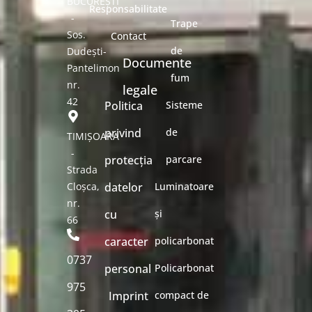
BUCUREȘTI
Responsabilitate
-
Trape
Sos.
Contact
de
Dudești-
Documente
Pantelimon
fum
nr.
legale
42
Politica
Sisteme
privind
de
TIMIȘOARA
-
protecția
parcare
Strada
Cloșca,
datelor
Luminatoare
nr.
cu
și
66
caracter
policarbonat
0737
personal
Policarbonat
975
Imprint
compact de