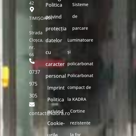
42
Politica
Sisteme
privind
de
TIMIȘOARA
-
protecția
parcare
Strada
Cloșca,
datelor
Luminatoare
nr.
cu
și
66
caracter
policarbonat
0737
personal
Policarbonat
975
Imprint
compact de
305
Politica
la KADRA
privind
Cortine
contact@kadra.ro
Cookie-
rezistente
urile
la foc