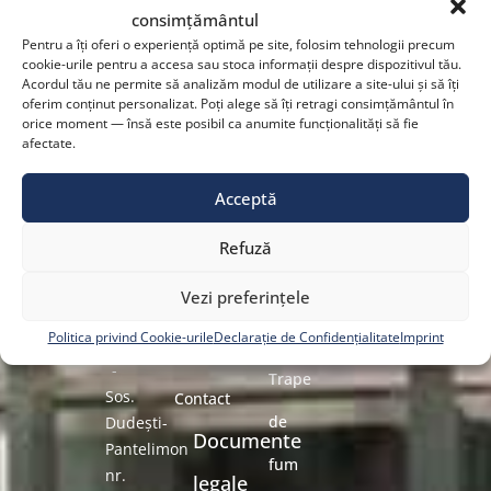
Proiecte
CLUJ-
consimțământul
Uși
NAPOCA
Pentru a îți oferi o experiență optimă pe site, folosim tehnologii precum
de
cookie-urile pentru a accesa sau stoca informații despre dispozitivul tău.
-
automate
Acordul tău ne permite să analizăm modul de utilizare a site-ului și să îți
Strada
referință
oferim conținut personalizat. Poți alege să îți retragi consimțământul în
cu sistem
Nikola
orice moment — însă este posibil ca anumite funcționalități să fie
KADRA
afectate.
Tesla
break-
nr.
EMI
Acceptă
15,
out
Group
Tetarom
Refuză
Uși
I
Echipa
rezistente
Vezi preferințele
Noutăți
la foc
Politica privind Cookie-urile
Declarație de Confidențialitate
Imprint
BUCUREȘTI
Responsabilitate
-
Trape
Sos.
Contact
de
Dudești-
Documente
Pantelimon
fum
nr.
legale