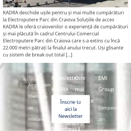
KADRA deschide ușile pentru și mai multe cumpărături
la Electroputere Parc din Craiova Soluțiile de acces
KADRA le oferă craiovenilor o experiență de cumpărături
și mai plăcută în cadrul Centrului Comercial
Electroputere Parc din Craiova care s-a extins cu încă
22.000 metri pătrați la finalul anului trecut. Uși glisante
cu sistem de break out total […]
Newsletter
Cele
EMI
Amplificăm
KADRA
mai
Group
libertatea
căutate
Înscrie-te
de
Companiile
aici la
soluții
Newsletter
mișcare
din
Service și
Navighează
grup