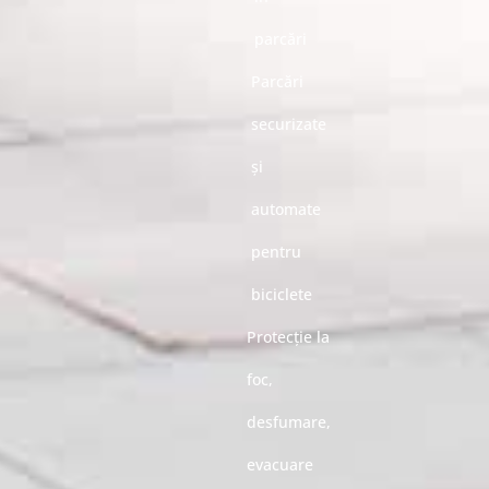
parcări
Parcări
securizate
și
automate
pentru
biciclete
Protecție la
foc,
desfumare,
evacuare