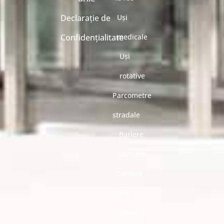
Declarație de
Uși
Confidențialitate
medicale
Uși
rotative
Parcometre
stradale
Bariere
parcare
Camere
LPR
pentru