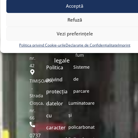
Echipa
Acceptă
rezistente
Noutăți
la foc
Refuză
BUCUREȘTI
Responsabilitate
-
Trape
Vezi preferințele
Sos.
Contact
de
Dudești-
Politica privind Cookie-urile
Declarație de Confidențialitate
Imprint
Documente
Pantelimon
fum
nr.
legale
42
Politica
Sisteme
privind
de
TIMIȘOARA
-
protecția
parcare
Strada
Cloșca,
datelor
Luminatoare
nr.
cu
și
66
caracter
policarbonat
0737