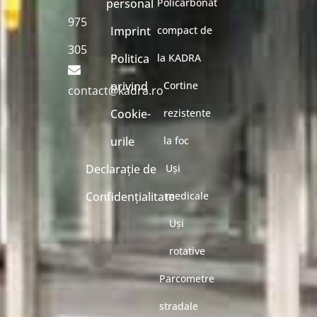
personal
Policarbonat
975
Imprint
compact de
305
Politica
la KADRA
privind
Cortine
contact@kadra.ro
Cookie-
rezistente
urile
la foc
Declarație de
Uși
Confidențialitate
medicale
Uși
rotative
Parcometre
stradale