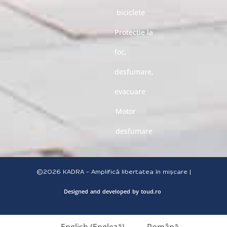
biciclete
Protecție la
foc,
desfumare,
evacuare
Motor
desfumare
©2026
KADRA - Amplifică libertatea în mișcare |
Designed
and
developed
by
toud.ro
English
(
Engleză
)
Română