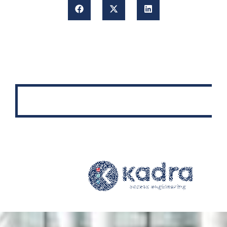
C
a
u