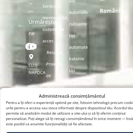
Uși
Service și
România
automate
mentenanță
Urmărește-
culisante
sisteme de
ne
Uși
acces
automate
Resurse
batante
Proiecte
CLUJ-
Uși
NAPOCA
de
-
automate
Strada
referință
cu sistem
Nikola
Administrează consimțământul
KADRA
Tesla
Pentru a îți oferi o experiență optimă pe site, folosim tehnologii precum cooki
break-
nr.
urile pentru a accesa sau stoca informații despre dispozitivul tău. Acordul tă
EMI
permite să analizăm modul de utilizare a site-ului și să îți oferim conținut
15,
out
personalizat. Poți alege să îți retragi consimțământul în orice moment — însă
Group
Tetarom
este posibil ca anumite funcționalități să fie afectate.
Uși
I