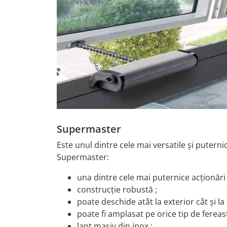
Supermaster
Este unul dintre cele mai versatile și putern
Supermaster:
una dintre cele mai puternice acționări 
construcție robustă ;
poate deschide atât la exterior cât și l
poate fi amplasat pe orice tip de fereast
lanț masiv din inox ;