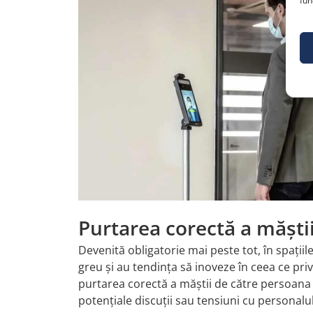
fun
Purtarea corectă a măștii
Devenită obligatorie mai peste tot, în spațiil
greu și au tendința să inoveze în ceea ce pri
purtarea corectă a măștii de către persoana 
potențiale discuții sau tensiuni cu personalul c