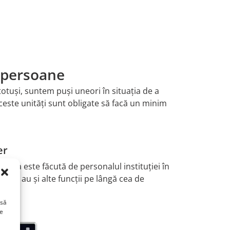
e persoane
otuși, suntem puși uneori în situația de a
aceste unități sunt obligate să facă un minim
er
easta este făcută de personalul instituției în
are au și alte funcții pe lângă cea de
 să
ge