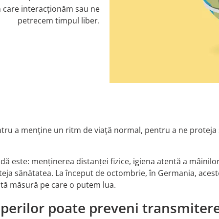
n care interacționăm sau ne
petrecem timpul liber.
tru a menține un ritm de viață normal, pentru a ne proteja
este: menținerea distanței fizice, igiena atentă a mâinilor,
ja sănătatea. La început de octombrie, în Germania, acestor 
ientă măsură pe care o putem lua.
ăperilor poate preveni transmitere