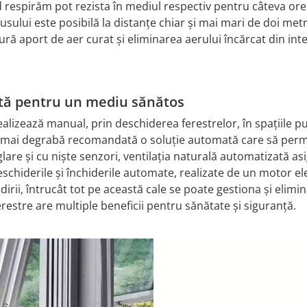
nd respirăm pot rezista în mediul respectiv pentru câteva or
ului este posibilă la distanțe chiar și mai mari de doi metri,
gură aport de aer curat și eliminarea aerului încărcat din int
entă pentru un mediu sănătos
ealizează manual, prin deschiderea ferestrelor, în spațiile pub
ste mai degrabă recomandată o soluție automată care să per
glare și cu niște senzori, ventilația naturală automatizată 
chiderile și închiderile automate, realizate de un motor elec
lădirii, întrucât tot pe această cale se poate gestiona și elim
restre are multiple beneficii pentru sănătate și siguranță.