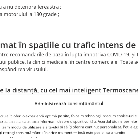
 a nu deteriora fereastra ;
a motorului la 180 grade ;
omat în spațiile cu trafic intens d
tre recomandările de bază în lupta împotriva COVID-19. Și t
ții publice, la clinici medicale, în centre comerciale. Toate 
răspândirea virusului.
 la distanță, cu cel mai inteligent Termoscan
regulă în majoritatea spațiilor publice închise. De obicei ac
Administrează consimțământul
re și elegante, cum sunt termoscanerele de ultimă generație c
tru a îți oferi o experiență optimă pe site, folosim tehnologii precum cookie-urile
tru a accesa sau stoca informații despre dispozitivul tău. Acordul tău ne permite
lizăm modul de utilizare a site-ului și să îți oferim conținut personalizat. Poți ale
îți retragi consimțământul în orice moment — însă este posibil ca anumite