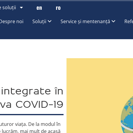
 soluții
Despre noi
Soluții
Service și mentenanță
Ref
integrate în
iva COVID-19
turor viața. De la modul în
re lucrăm, mai mult de acasă