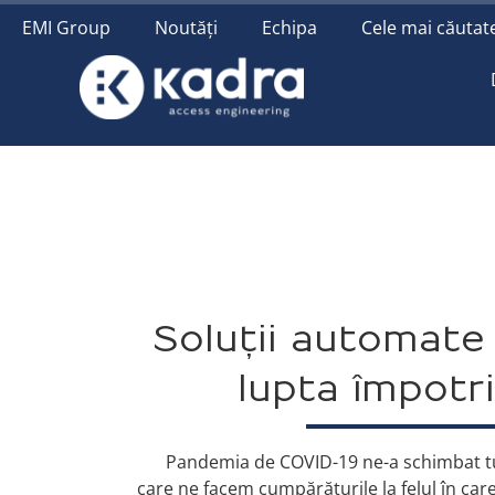
conținut
EMI Group
Noutăți
Echipa
Cele mai căutate
Soluții automate 
lupta împotr
Pandemia de COVID-19 ne-a schimbat tu
care ne facem cumpărăturile la felul în ca