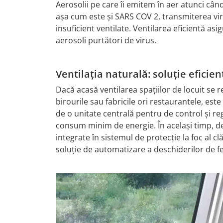
Aerosolii pe care îi emitem în aer atunci câ
așa cum este și SARS COV 2, transmiterea virus
insuficient ventilate. Ventilarea eficientă asi
aerosoli purtători de virus.
Ventilația naturală: soluție efici
Dacă acasă ventilarea spațiilor de locuit se r
birourile sau fabricile ori restaurantele, e
de o unitate centrală pentru de control și re
consum minim de energie. În același timp, des
integrate în sistemul de protecție la foc al c
soluție de automatizare a deschiderilor de fe