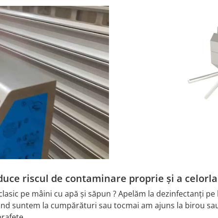
uce riscul de contaminare proprie și a celorlal
sic pe mâini cu apă și săpun ? Apelăm la dezinfectanți pe ba
ând suntem la cumpărături sau tocmai am ajuns la birou sau 
rafețe.