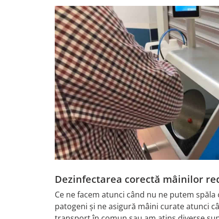
Dezinfectarea corectă mâinilor red
Ce ne facem atunci când nu ne putem spăla cla
patogeni și ne asigură mâini curate atunci c
transport în comun sau am atins diverse sup