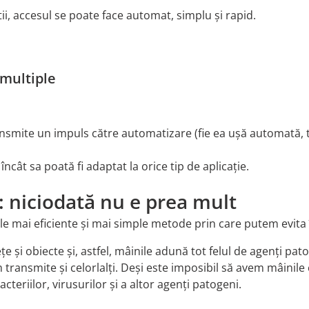
i, accesul se poate face automat, simplu și rapid.
 multiple
ansmite un impuls către automatizare (fie ea ușă automată, 
încât sa poată fi adaptat la orice tip de aplicație.
: niciodată nu e prea mult
le mai eficiente și mai simple metode prin care putem evita 
țe și obiecte și, astfel, mâinile adună tot felul de agenți p
 transmite și celorlalți. Deși este imposibil să avem mâinile
cteriilor, virusurilor și a altor agenți patogeni.