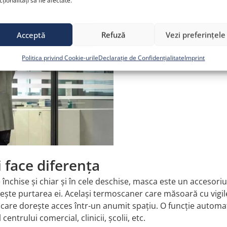
cționalități să fie afectate.
Acceptă
Refuză
Vezi preferințele
Politica privind Cookie-urile
Declarație de Confidențialitate
Imprint
 face diferența
e închise și chiar și în cele deschise, masca este un accesori
vește purtarea ei. Același termoscaner care măsoară cu vigil
care dorește acces într-un anumit spațiu. O funcție automat
entrului comercial, clinicii, școlii, etc.