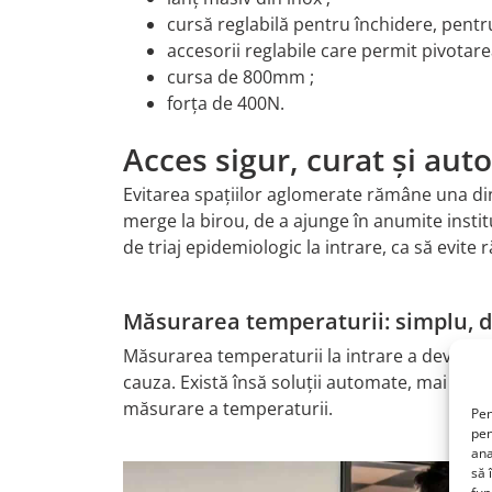
cursă reglabilă pentru închidere, pentru
accesorii reglabile care permit pivotare
cursa de 800mm ;
forța de 400N.
Acces sigur, curat și aut
Evitarea spațiilor aglomerate rămâne una din
merge la birou, de a ajunge în anumite institu
de triaj epidemiologic la intrare, ca să evite 
Măsurarea temperaturii: simplu, de
Măsurarea temperaturii la intrare a devenit o 
cauza. Există însă soluții automate, mai sigu
măsurare a temperaturii.
Pen
pen
ana
să 