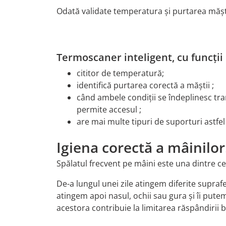
Odată validate temperatura și purtarea măști
Termoscaner inteligent, cu funcții
cititor de temperatură;
identifică purtarea corectă a măștii ;
când ambele condiții se îndeplinesc tr
permite accesul ;
are mai multe tipuri de suporturi astfel 
Igiena corectă a mâinilor
Spălatul frecvent pe mâini este una dintre ce
De-a lungul unei zile atingem diferite suprafe
atingem apoi nasul, ochii sau gura și îi putem
acestora contribuie la limitarea răspândirii ba