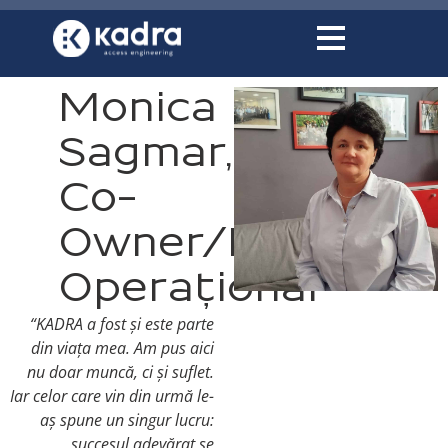
conținut
Monica
Sagmar,
Co-
Owner/Director
Operațional
“KADRA a fost și este parte
din viața mea. Am pus aici
nu doar muncă, ci și suflet.
Iar celor care vin din urmă le-
aș spune un singur lucru:
succesul adevărat se