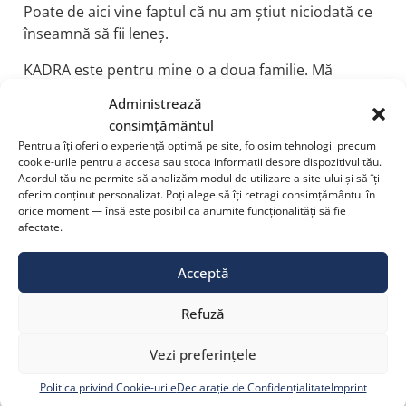
Poate de aici vine faptul că nu am știut niciodată ce
înseamnă să fii leneș.
KADRA este pentru mine o a doua familie. Mă
motivează sinceritatea relațiilor, recunoștința
Administrează
colegilor și ideea că, dacă ești acolo la momentul
consimțământul
potrivit, poți face o diferență reală. Mama mi-a spus
Pentru a îți oferi o experiență optimă pe site, folosim tehnologii precum
mereu: „să nu faci rău, să ajuți dacă poți și să nu
cookie-urile pentru a accesa sau stoca informații despre dispozitivul tău.
aștepți neapărat mulțumiri”. Asta m-a ghidat toată
Acordul tău ne permite să analizăm modul de utilizare a site-ului și să îți
oferim conținut personalizat. Poți alege să îți retragi consimțământul în
viața.
orice moment — însă este posibil ca anumite funcționalități să fie
afectate.
8. Dacă ar trebui să transmiți un
Acceptă
mesaj colegilor despre ce
Refuză
contează cel mai mult într-o
Vezi preferințele
echipă, care ar fi?
Politica privind Cookie-urile
Declarație de Confidențialitate
Imprint
MS: Pentru mine, într-o echipă contează cel mai