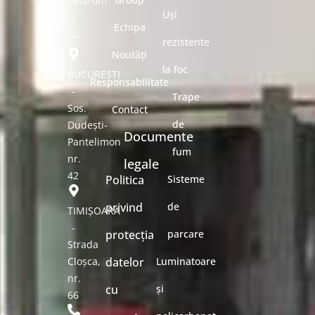
Tetarom
Uși
I
Echipa
rezistente
Noutăți
la foc
BUCUREȘTI
Responsabilitate
-
Trape
Sos.
Contact
de
Dudești-
Documente
Pantelimon
fum
nr.
legale
42
Politica
Sisteme
privind
de
TIMIȘOARA
-
protecția
parcare
Strada
Cloșca,
datelor
Luminatoare
nr.
cu
și
66