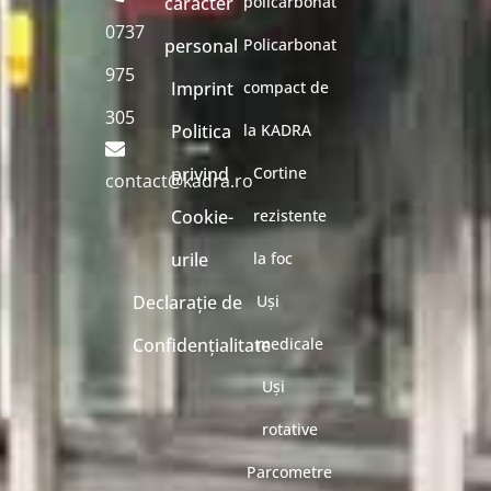
caracter
policarbonat
0737
personal
Policarbonat
975
Imprint
compact de
305
Politica
la KADRA
privind
Cortine
contact@kadra.ro
Cookie-
rezistente
urile
la foc
Declarație de
Uși
Confidențialitate
medicale
Uși
rotative
Parcometre