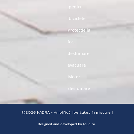
pentru
biciclete
Protecție la
foc,
desfumare,
evacuare
Motor
desfumare
©2026
KADRA - Amplifică libertatea în mișcare |
Designed
and
developed
by
toud.ro