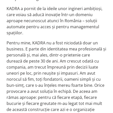
KADRA a pornit de la ideile unor ingineri ambițioși,
care voiau să aducă inovație într-un domeniu
aproape necunoscut atunci în România – soluții
automate pentru acces și pentru managementul
spațiilor.
Pentru mine, KADRA nu a fost niciodată doar un
business. E parte din identitatea mea profesională și
personală și, mai ales, dintr-o prietenie care
durează de peste 30 de ani. Am crescut odată cu
compania, am trecut împreună prin decizii luate
uneori pe loc, prin reușite și impasuri. Am avut
norocul să fim, toți fondatorii, oameni simpli și cu
bun-simț, care s-au înțeles mereu foarte bine. Orice
provocare a avut soluția în echipă. De aceea am
rămas aproape: pentru că fiecare etapă, fiecare
bucurie și fiecare greutate m-au legat tot mai mult
de această construcție care azi e o organizație