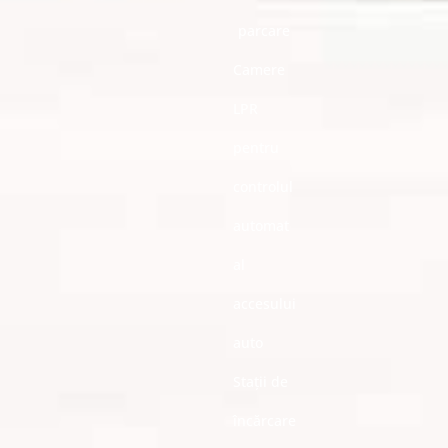
parcare
Camere
LPR
pentru
controlul
automat
al
accesului
auto
Stații de
încărcare