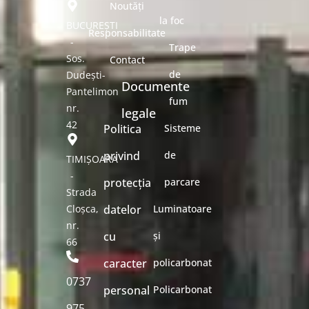
Noutăți
la foc
BUCUREȘTI
Responsabilitate
-
Trape
Sos.
Contact
de
Dudești-
Documente
Pantelimon
fum
nr.
legale
42
Politica
Sisteme
privind
de
TIMIȘOARA
-
protecția
parcare
Strada
Cloșca,
datelor
Luminatoare
nr.
cu
și
66
caracter
policarbonat
0737
personal
Policarbonat
975