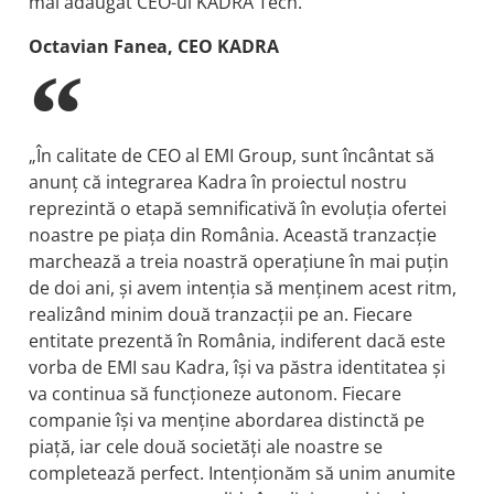
mai adăugat CEO-ul KADRA Tech.
Octavian Fanea, CEO KADRA
„În calitate de CEO al EMI Group, sunt încântat să
anunț că integrarea Kadra în proiectul nostru
reprezintă o etapă semnificativă în evoluția ofertei
noastre pe piața din România. Această tranzacție
marchează a treia noastră operațiune în mai puțin
de doi ani, și avem intenția să menținem acest ritm,
realizând minim două tranzacții pe an. Fiecare
entitate prezentă în România, indiferent dacă este
vorba de EMI sau Kadra, își va păstra identitatea și
va continua să funcționeze autonom. Fiecare
companie își va menține abordarea distinctă pe
piață, iar cele două societăți ale noastre se
completează perfect. Intenționăm să unim anumite