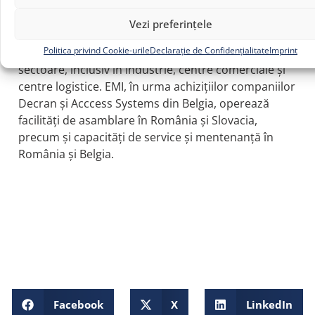
înființarea sa în anul 2000, compania s-a specializat
în furnizarea de soluții integrate de consultanță,
Vezi preferințele
proiectare, fabricare, montare, mentenanță și
Politica privind Cookie-urile
Declarație de Confidențialitate
Imprint
service pentru soluții industriale de acces în diverse
sectoare, inclusiv în industrie, centre comerciale și
centre logistice. EMI, în urma achizițiilor companiilor
Decran și Acccess Systems din Belgia, operează
facilități de asamblare în România și Slovacia,
precum și capacități de service și mentenanță în
România și Belgia.
Facebook
X
LinkedIn