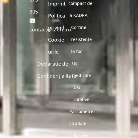
Imprint
compact de
305
Politica
la KADRA
privind
Cortine
contact@kadra.ro
Cookie-
rezistente
urile
la foc
Declarație de
Uși
Confidențialitate
medicale
Uși
rotative
Parcometre
stradale
Bariere