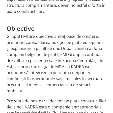
structură complementară, devenind astfel o forță în
piața construcțiilor.
Obiective
Grupul EMI are obiective ambițioase de creștere,
urmărind consolidarea poziției pe piața europeană
și expansiunea pe altele noi. După achiziția a două
companii belgiene de profil, EMI Group a continuat
dezvoltarea prezenței sale în Europa Centrală și de
Est, iar prin tranzacția de M&A cu KADRA își
propune să integreze experiența companiei
românești în operațiunile sale, mai ales în sectoare
precum cel medical, comercial sau de smart
mobility.
Prezentă de peste trei decenii pe piața construcțiilor
de la noi, KADRA este o companie antreprenorială
românească fondată la Cluj-Napoca, specializată în