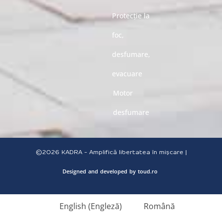
Protecție la
foc,
desfumare,
evacuare
Motor
desfumare
©2026
KADRA - Amplifică libertatea în mișcare |
Designed
and
developed
by
toud.ro
English
(
Engleză
)
Română