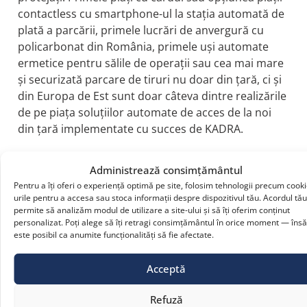
contactless cu smartphone-ul la stația automată de
plată a parcării, primele lucrări de anvergură cu
policarbonat din România, primele uși automate
ermetice pentru sălile de operații sau cea mai mare
și securizată parcare de tiruri nu doar din țară, ci și
din Europa de Est sunt doar câteva dintre realizările
de pe piața soluțiilor automate de acces de la noi
din țară implementate cu succes de KADRA.
Fondată în 1993, compania KADRA înseamnă astăzi
Administrează consimțământul
mii de proiecte finalizate de o echipă valoroasă de
Pentru a îți oferi o experiență optimă pe site, folosim tehnologii precum cooki
peste 90 de oameni care au atât know-how-ul, cât și
urile pentru a accesa sau stoca informații despre dispozitivul tău. Acordul tă
deschiderea de a pune la dispoziția clienților
permite să analizăm modul de utilizare a site-ului și să îți oferim conținut
experiența acumulată în timp.
personalizat. Poți alege să îți retragi consimțământul în orice moment — însă
este posibil ca anumite funcționalități să fie afectate.
Despre EMI Group
Acceptă
EMI este un lider recunoscut la nivel mondial în
industria sistemelor industriale de acces. De la
Refuză