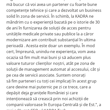
mă bucur că voi avea un partener cu foarte bune
competențe tehnice și care a dezvoltat un business
solid în zona de servicii. În schimb, la KADRA ne
mândrim cu o experiență bazată pe o istorie de 30
de ani în furnizarea de soluții de acces pentru
unitățile medicale private sau publice la a căror
modernizare am contribuit substanțial în ultima
perioadă . Acesta este doar un exemplu. În mod
cert, împreună, unindu-ne experiența, vom avea
ocazia să fim mult mai buni și să aducem plus
valoare tuturor clienților noștri, atât pe zona de
soluții de management automat al accesului, cât și
pe cea de servicii asociate. Suntem onorați
să fim parteneri cu toți cei implicați în acest grup
care devine mai puternic pe zi ce trece, care a
depășit deja granițele României și care
intenționează să crească prin noi achiziții de
companii valoroase în Europa Centrală și de Est.”, a