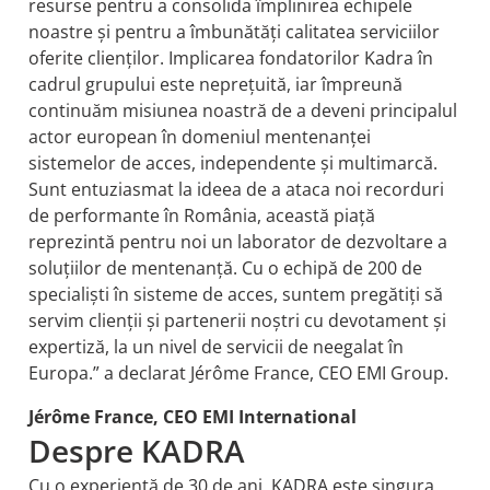
resurse pentru a consolida împlinirea echipele
noastre și pentru a îmbunătăți calitatea serviciilor
oferite clienților. Implicarea fondatorilor Kadra în
cadrul grupului este neprețuită, iar împreună
continuăm misiunea noastră de a deveni principalul
actor european în domeniul mentenanței
sistemelor de acces, independente și multimarcă.
Sunt entuziasmat la ideea de a ataca noi recorduri
de performante în România, această piață
reprezintă pentru noi un laborator de dezvoltare a
soluțiilor de mentenanță. Cu o echipă de 200 de
specialiști în sisteme de acces, suntem pregătiți să
servim clienții și partenerii noștri cu devotament și
expertiză, la un nivel de servicii de neegalat în
Europa.” a declarat Jérôme France, CEO EMI Group.
Jérôme France, CEO EMI International
Despre KADRA
Cu o experiență de 30 de ani, KADRA este singura