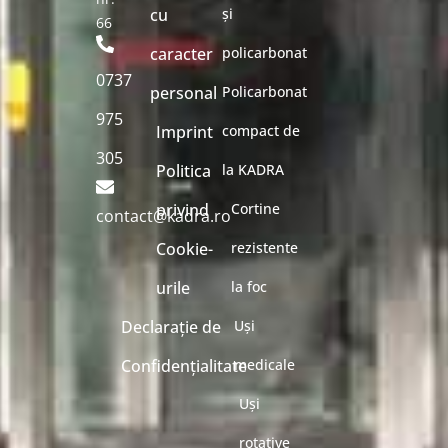
cu
și
66
caracter
policarbonat
0737
personal
Policarbonat
975
Imprint
compact de
305
Politica
la KADRA
privind
Cortine
contact@kadra.ro
Cookie-
rezistente
urile
la foc
Declarație de
Uși
Confidențialitate
medicale
Uși
rotative