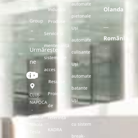
automate
EMI
Olanda
Industrii
pietonale
Group
Produse
Uși
Service și
România
automate
mentenanță
Urmărește-
culisante
sisteme de
ne
Uși
acces
automate
Resurse
batante
Proiecte
CLUJ-
Uși
NAPOCA
de
-
automate
Strada
referință
cu sistem
Nikola
KADRA
Tesla
break-