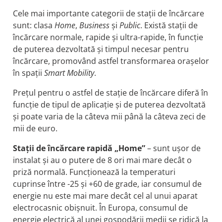
Cele mai importante categorii de stații de încărcare
sunt: clasa
Home
,
Business
și
Public
. Există stații de
încărcare normale, rapide și ultra-rapide, în funcție
de puterea dezvoltată și timpul necesar pentru
încărcare, promovând astfel transformarea orașelor
în spații
Smart Mobility
.
Prețul pentru o astfel de stație de încărcare diferă în
funcție de tipul de aplicație și de puterea dezvoltată
și poate varia de la câteva mii până la câteva zeci de
mii de euro.
Stații de încărcare rapidă „Home”
– sunt ușor de
instalat și au o putere de 8 ori mai mare decât o
priză normală. Funcționează la temperaturi
cuprinse între -25 și +60 de grade, iar consumul de
energie nu este mai mare decât cel al unui aparat
electrocasnic obișnuit. În Europa, consumul de
energie electrică al unei gospodării medii se ridică la