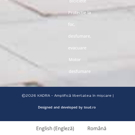
biciclete
Protecție la
foc,
desfumare,
evacuare
Motor
desfumare
©2026
KADRA - Amplifică libertatea în mișcare |
Designed
and
developed
by
toud.ro
English
(
Engleză
)
Română