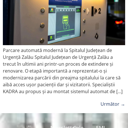
Parcare automată modernă la Spitalul Județean de
Urgență Zalău Spitalul Județean de Urgență Zalău a
trecut în ultimii ani printr-un proces de extindere și
renovare. O etapă importantă a reprezentat-o și
modernizarea parcării din preajma spitalului la care să
aibă acces ușor pacienții dar și vizitatorii. Specialiștii
KADRA au propus și au montat sistemul automat de […]
Următor
→
Newsletter
Cele
EMI