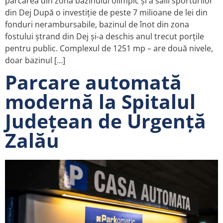
parcarea din zona bazinului olimpic și a sălii sporturilor
din Dej După o investiție de peste 7 milioane de lei din
fonduri nerambursabile, bazinul de înot din zona
fostului ștrand din Dej și-a deschis anul trecut porțile
pentru public. Complexul de 1251 mp – are două nivele,
doar bazinul […]
Parcare automată
modernă la Spitalul
Județean de Urgență
Zalău