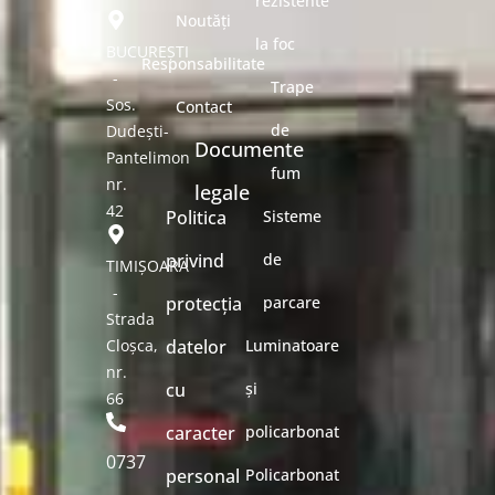
rezistente
Noutăți
la foc
BUCUREȘTI
Responsabilitate
-
Trape
Sos.
Contact
de
Dudești-
Documente
Pantelimon
fum
nr.
legale
42
Politica
Sisteme
privind
de
TIMIȘOARA
-
protecția
parcare
Strada
Cloșca,
datelor
Luminatoare
nr.
cu
și
66
caracter
policarbonat
0737
personal
Policarbonat