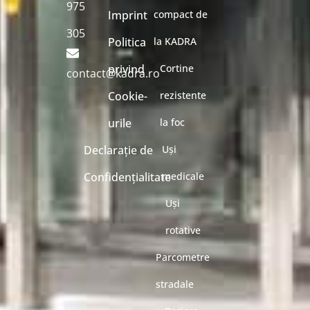
975
Imprint
compact de
305
Politica
la KADRA
privind
Cortine
contact@kadra.ro
Cookie-
rezistente
urile
la foc
Declarație de
Uși
Confidențialitate
medicale
Uși
rotative
Parcometre
stradale