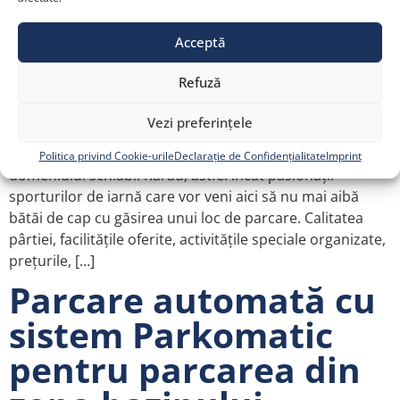
Acceptă
Refuză
Sistem de parcare Parkomatic la domeniul schiabil
Vezi preferințele
Rarău Echipele KADRA au configurat și instalat un sistem
de parcare Parkomatic în imediata apropiere a
Politica privind Cookie-urile
Declarație de Confidențialitate
Imprint
domeniului schiabil Rarău, astfel încât pasionații
sporturilor de iarnă care vor veni aici să nu mai aibă
bătăi de cap cu găsirea unui loc de parcare. Calitatea
pârtiei, facilitățile oferite, activitățile speciale organizate,
prețurile, […]
Parcare automată cu
sistem Parkomatic
pentru parcarea din