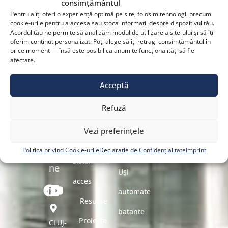
KADRA
rapid
consimțământul
sisteme de
Pentru a îți oferi o experiență optimă pe site, folosim tehnologii precum
face
Despre
cookie-urile pentru a accesa sau stoca informații despre dispozitivul tău.
Acordul tău ne permite să analizăm modul de utilizare a site-ului și să îți
acces
parte
oferim conținut personalizat. Poți alege să îți retragi consimțământul în
noi
orice moment — însă este posibil ca anumite funcționalități să fie
Uși
afectate.
din
Soluții
automate
EMI
Olanda
Industrii
Acceptă
pietonale
Group
Produse
Refuză
Uși
Service și
România
Vezi preferințele
automate
mentenanță
Urmărește-
Politica privind Cookie-urile
Declarație de Confidențialitate
Imprint
culisante
sisteme de
ne
Uși
acces
automate
Resurse
batante
Proiecte
CLUJ-