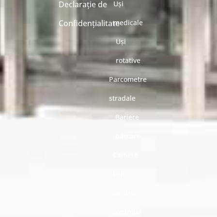
Declarație de
Uși
Confidențialitate
medicale
Uși
rotative
Parcometre
stradale
Bariere
parcare
Camere
LPR
pentru
controlul