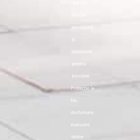
parcări
Parcări
securizate
și
automate
pentru
biciclete
Protecție la
foc,
desfumare,
evacuare
Motor