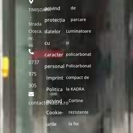
privind
de
TIMIȘOARA
-
protecția
parcare
Strada
Cloșca,
datelor
Luminatoare
nr.
cu
și
66
caracter
policarbonat
0737
personal
Policarbonat
975
Imprint
compact de
305
Politica
la KADRA
privind
Cortine
contact@kadra.ro
Cookie-
rezistente
urile
la foc