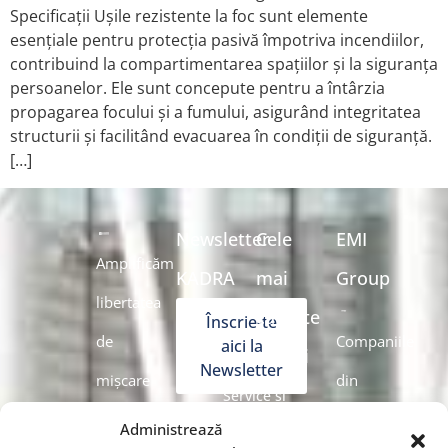
Specificații Ușile rezistente la foc sunt elemente
esențiale pentru protecția pasivă împotriva incendiilor,
contribuind la compartimentarea spațiilor și la siguranța
persoanelor. Ele sunt concepute pentru a întârzia
propagarea focului și a fumului, asigurând integritatea
structurii și facilitând evacuarea în condiții de siguranță.
[…]
Newsletter
Cele
EMI
Amplificăm
KADRA
mai
Group
libertatea
căutate
Înscrie-te
de
Companiile
aici la
soluții
Newsletter
mișcare
din
Service și
Navighează
grup
Administrează
mentenanță
Belgia