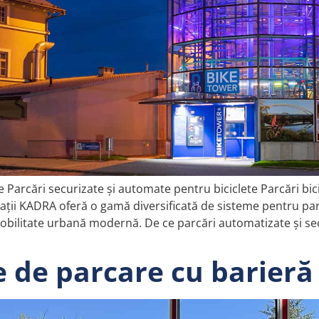
 Parcări securizate și automate pentru biciclete Parcări bici
ii KADRA oferă o gamă diversificată de sisteme pentru parca
bilitate urbană modernă. De ce parcări automatizate și secu
 de parcare cu barieră