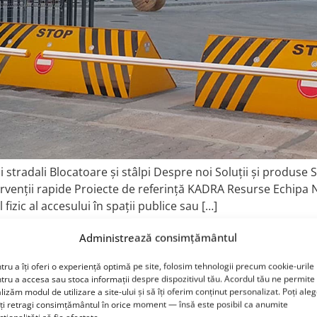
pi stradali Blocatoare și stâlpi Despre noi Soluții și produse
venții rapide Proiecte de referință KADRA Resurse Echipa 
 fizic al accesului în spații publice sau […]
ale
Administrează consimțământul
tru a îți oferi o experiență optimă pe site, folosim tehnologii precum cookie-urile
tru a accesa sau stoca informații despre dispozitivul tău. Acordul tău ne permite
lizăm modul de utilizare a site-ului și să îți oferim conținut personalizat. Poți ale
îți retragi consimțământul în orice moment — însă este posibil ca anumite