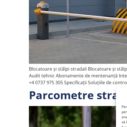
Blocatoare și stâlpi stradali Blocatoare și stâl
Audit tehnic Abonamente de mentenanță Inter
+4 0737 975 305 Specificații Soluțiile de control
Parcometre strad
Pen
pen
ana
să 