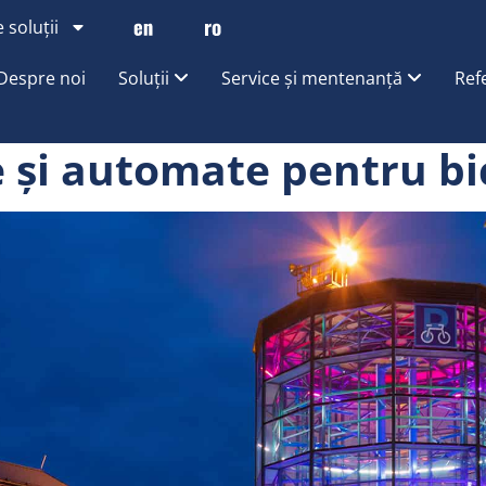
 soluții
Despre noi
Soluții
Service și mentenanță
Ref
e și automate pentru bi