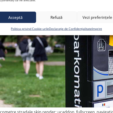
cționalități să fie afectate.
Acceptă
Refuză
Vezi preferințele
Politica privind Cookie-urile
Declarație de Confidențialitate
Imprint
ometre stradale skip render: ucaddon_fullscreen_navigatio