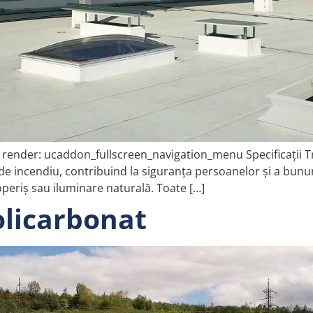
render: ucaddon_fullscreen_navigation_menu Specificații Tr
de incendiu, contribuind la siguranța persoanelor și a bunuril
operiș sau iluminare naturală. Toate […]
olicarbonat