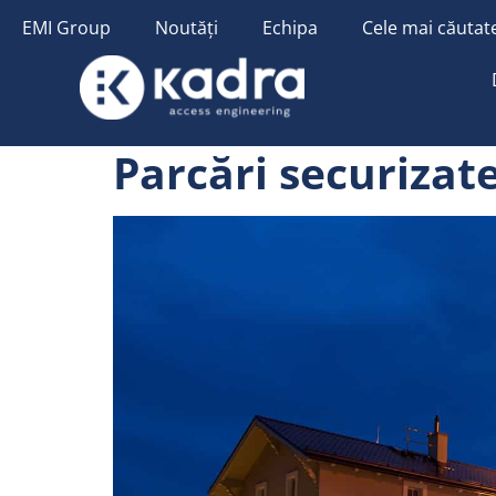
conținut
EMI Group
Noutăți
Echipa
Cele mai căutate
Parcări securizat