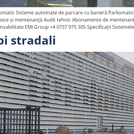
omatic Sisteme automate de parcare cu barieră Parkomati
Service și mentenanță Audit tehnic Abonamente de mentenanță
abilitate EMI Group +4 0737 975 305 Specificații Sistemel
pi stradali