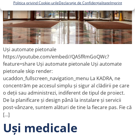
Politica privind Cookie-urile
Declarație de Confidențialitate
Imprint
Uși automate pietonale
https://youtube.com/embed//QA5fRmGoQWc?
feature=share Uși automate pietonale Uși automate
pietonale skip render:
ucaddon_fullscreen_navigation_menu La KADRA, ne
concentrăm pe accesul simplu și sigur al clădirii pe care
o deții sau administrezi, indiferent de tipul de proiect.
De la planificare și design până la instalare și servicii
post-vânzare, suntem alături de tine la fiecare pas. Fie că
[…]
Uși medicale