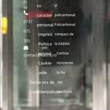
nr.
cu
și
66
caracter
policarbonat
0737
personal
Policarbonat
975
Imprint
compact de
305
Politica
la KADRA
privind
Cortine
contact@kadra.ro
Cookie-
rezistente
urile
la foc
Declarație de
Uși
Confidențialitate
medicale
Uși