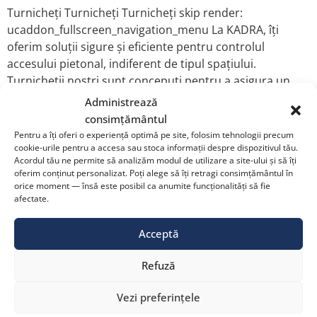
Turnicheți Turnicheți Turnicheți skip render:
ucaddon_fullscreen_navigation_menu La KADRA, îți
oferim soluții sigure și eficiente pentru controlul
accesului pietonal, indiferent de tipul spațiului.
Turnicheții noștri sunt concepuți pentru a asigura un
flux optim de persoane și pot fi integrați cu ușurință în
Administrează
orice locație – de la birouri și instituții publice până la
consimțământul
stadioane, gări sau […]
Pentru a îți oferi o experiență optimă pe site, folosim tehnologii precum
cookie-urile pentru a accesa sau stoca informații despre dispozitivul tău.
Uși automate
Acordul tău ne permite să analizăm modul de utilizare a site-ului și să îți
oferim conținut personalizat. Poți alege să îți retragi consimțământul în
pietonale
orice moment — însă este posibil ca anumite funcționalități să fie
afectate.
Acceptă
Refuză
Vezi preferințele