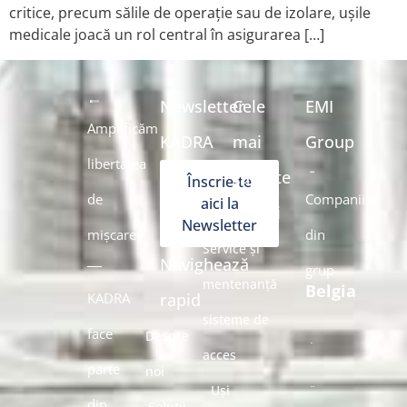
critice, precum sălile de operație sau de izolare, ușile
medicale joacă un rol central în asigurarea […]
Newsletter
Cele
EMI
Amplificăm
KADRA
mai
Group
libertatea
căutate
Înscrie-te
de
Companiile
aici la
soluții
Newsletter
mișcare
din
Service și
Navighează
grup
mentenanță
Belgia
KADRA
rapid
sisteme de
face
Despre
acces
parte
noi
Uși
din
Soluții