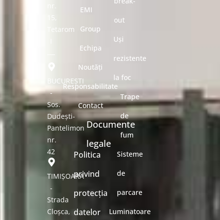
break-
nr.
EMI
15,
out
Group
Tetarom
Uși
I
Echipa
rezistente
Noutăți
la foc
BUCUREȘTI
Responsabilitate
-
Trape
Sos.
Contact
de
Dudești-
Documente
Pantelimon
fum
nr.
legale
42
Politica
Sisteme
privind
de
TIMIȘOARA
-
protecția
parcare
Strada
Cloșca,
datelor
Luminatoare