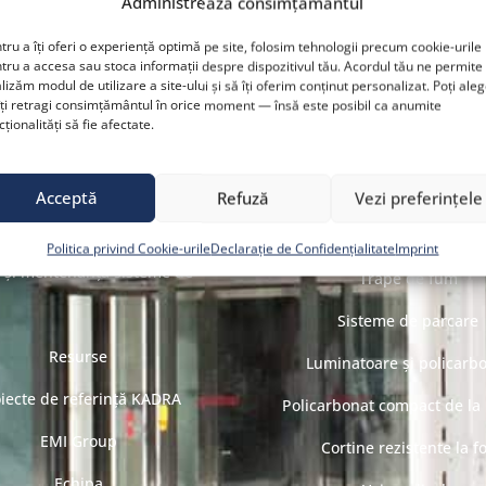
Administrează consimțământul
Newsletter
acces
tru a îți oferi o experiență optimă pe site, folosim tehnologii precum cookie-urile
Navighează rapid
tru a accesa sau stoca informații despre dispozitivul tău. Acordul tău ne permite
Uși automate pietonal
lizăm modul de utilizare a site-ului și să îți oferim conținut personalizat. Poți ale
Despre noi
îți retragi consimțământul în orice moment — însă este posibil ca anumite
Uși automate culisant
cționalități să fie afectate.
Soluții
Uși automate batant
Industrii
Uși automate cu sistem bre
Acceptă
Refuză
Vezi preferințele
Produse
Uși rezistente la foc
Politica privind Cookie-urile
Declarație de Confidențialitate
Imprint
e și mentenanță sisteme de
Trape de fum
Sisteme de parcare
Resurse
Luminatoare și policarb
iecte de referință KADRA
Policarbonat compact de l
EMI Group
Cortine rezistente la f
Echipa