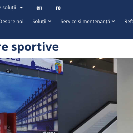
 soluții
Despre noi
Soluții
Service și mentenanță
Ref
re sportive