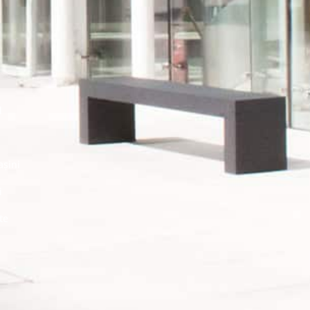
l
așini
i
te