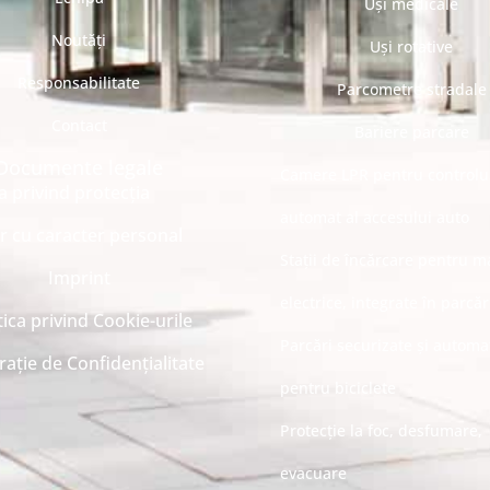
Uși medicale
Noutăți
Uși rotative
Responsabilitate
Parcometre stradale
Contact
Bariere parcare
Documente legale
Camere LPR pentru controlu
ca privind protecția
automat al accesului auto
r cu caracter personal
Stații de încărcare pentru m
Imprint
electrice, integrate în parcăr
tica privind Cookie-urile
Parcări securizate și automa
rație de Confidențialitate
pentru biciclete
Protecție la foc, desfumare,
evacuare