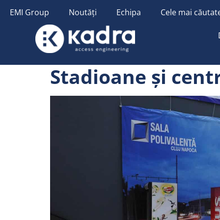
conținut
EMI Group
Noutăți
Echipa
Cele mai căutate
Stadioane și cent