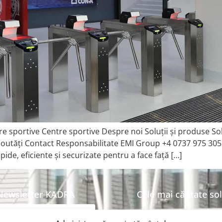
re sportive Centre sportive Despre noi Soluții și produse So
Noutăți Contact Responsabilitate EMI Group +4 0737 975 30
pide, eficiente și securizate pentru a face față […]
Newsletter KADRA
Cele mai căutate sol
Service și mentenanță siste
Înscrie-te aici la