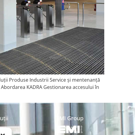
luții Produse Industrii Service și mentenanță
5 Abordarea KADRA Gestionarea accesului în
uții
EMI Group
me de