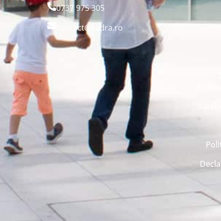
0737 975 305
contact@kadra.ro
Politi
datelo
Poli
Decla