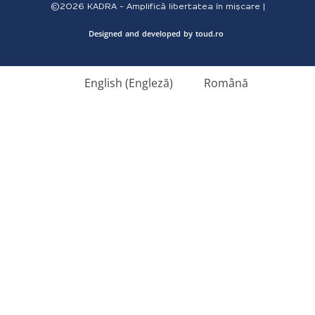
©2026
KADRA - Amplifică libertatea în mișcare |
Designed
and
developed
by
toud.ro
English
(
Engleză
)
Română