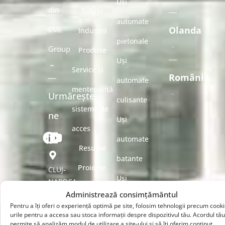
Uși
din
Soluții
automate
EMI
Olanda
Industrii
pietonale
Group
Produse
Uși
Service și
România
automate
mentenanță
Urmărește-
culisante
sisteme de
ne
Uși
acces
automate
Resurse
batante
Proiecte
CLUJ-
Uși
NAPOCA
de
-
Administrează consimțământul
automate
Strada
Pentru a îți oferi o experiență optimă pe site, folosim tehnologii precum cooki
referință
urile pentru a accesa sau stoca informații despre dispozitivul tău. Acordul tă
cu sistem
Nikola
permite să analizăm modul de utilizare a site-ului și să îți oferim conținut