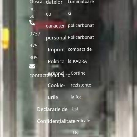
Cloșca,
datelor
Luminatoare
nr.
cu
și
66
caracter
policarbonat
0737
personal
Policarbonat
975
Imprint
compact de
305
Politica
la KADRA
privind
Cortine
contact@kadra.ro
Cookie-
rezistente
urile
la foc
Declarație de
Uși
Confidențialitate
medicale
Uși