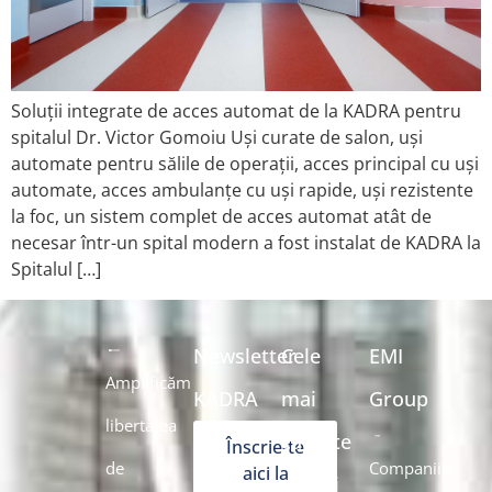
Soluții integrate de acces automat de la KADRA pentru
spitalul Dr. Victor Gomoiu Uși curate de salon, uși
automate pentru sălile de operații, acces principal cu uși
automate, acces ambulanțe cu uși rapide, uși rezistente
la foc, un sistem complet de acces automat atât de
necesar într-un spital modern a fost instalat de KADRA la
Spitalul […]
Newsletter
Cele
EMI
Amplificăm
KADRA
mai
Group
libertatea
căutate
Înscrie-te
de
Companiile
aici la
soluții