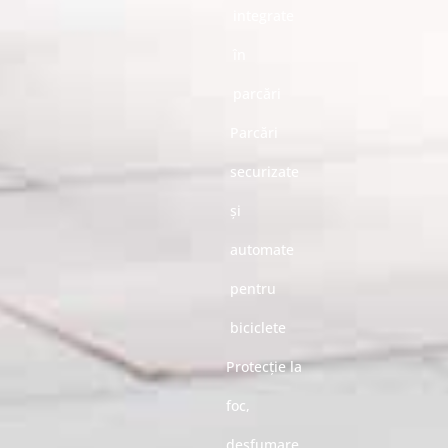
integrate
în
parcări
Parcări
securizate
și
automate
pentru
biciclete
Protecție la
foc,
desfumare,