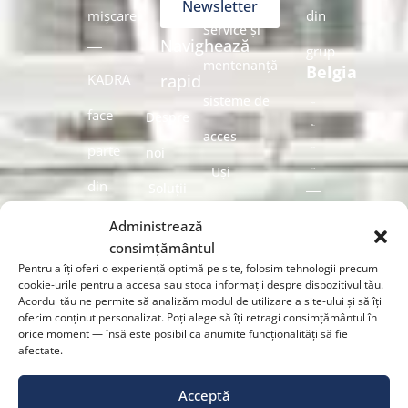
Newsletter
mișcare
din
Service și
Navighează
grup
mentenanță
Belgia
KADRA
rapid
sisteme de
face
Despre
acces
parte
noi
Uși
din
Soluții
automate
EMI
Olanda
Industrii
Administrează
pietonale
consimțământul
Group
Produse
Pentru a îți oferi o experiență optimă pe site, folosim tehnologii precum
Uși
cookie-urile pentru a accesa sau stoca informații despre dispozitivul tău.
Service și
Acordul tău ne permite să analizăm modul de utilizare a site-ului și să îți
România
automate
oferim conținut personalizat. Poți alege să îți retragi consimțământul în
mentenanță
orice moment — însă este posibil ca anumite funcționalități să fie
Urmărește-
culisante
afectate.
sisteme de
ne
Uși
Acceptă
acces