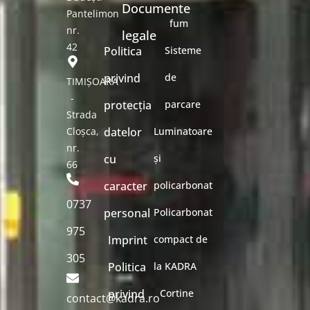
Documente
Pantelimon
fum
nr.
legale
42
Politica
Sisteme
privind
de
TIMIȘOARA
-
protecția
parcare
Strada
Cloșca,
datelor
Luminatoare
nr.
cu
și
66
caracter
policarbonat
0737
personal
Policarbonat
975
Imprint
compact de
305
Politica
la KADRA
privind
Cortine
contact@kadra.ro