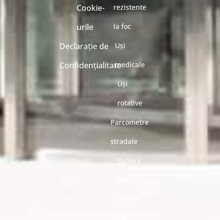
Cookie-
rezistente
urile
la foc
Declarație de
Uși
Confidențialitate
medicale
Uși
rotative
Parcometre
stradale
Bariere
parcare
Camere
LPR